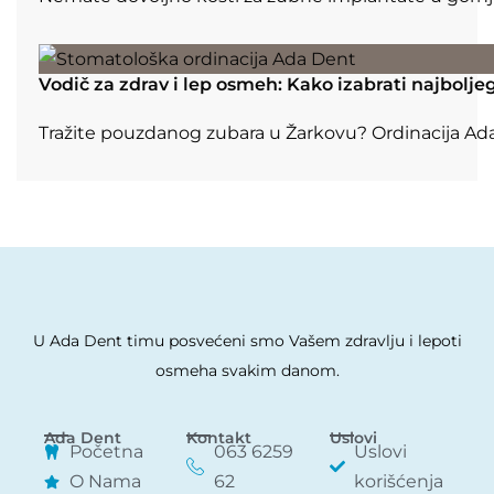
Vodič za zdrav i lep osmeh: Kako izabrati najbolj
Tražite pouzdanog zubara u Žarkovu? Ordinacija Ada
U Ada Dent timu posvećeni smo Vašem zdravlju i lepoti
osmeha svakim danom.
Ada Dent
Kontakt
Uslovi
Početna
063 6259
Uslovi
O Nama
62
korišćenja