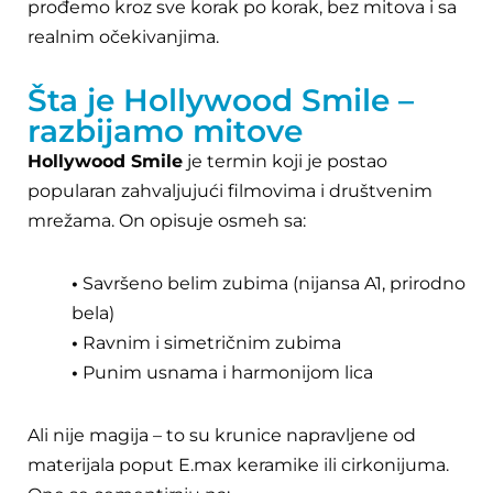
prođemo kroz sve korak po korak, bez mitova i sa
realnim očekivanjima.
Šta je Hollywood Smile –
razbijamo mitove
Hollywood Smile
je termin koji je postao
popularan zahvaljujući filmovima i društvenim
mrežama. On opisuje osmeh sa:
•
Savršeno belim zubima (nijansa A1, prirodno
bela)
•
Ravnim i simetričnim zubima
•
Punim usnama i harmonijom lica
Ali nije magija – to su krunice napravljene od
materijala poput E.max keramike ili cirkonijuma.