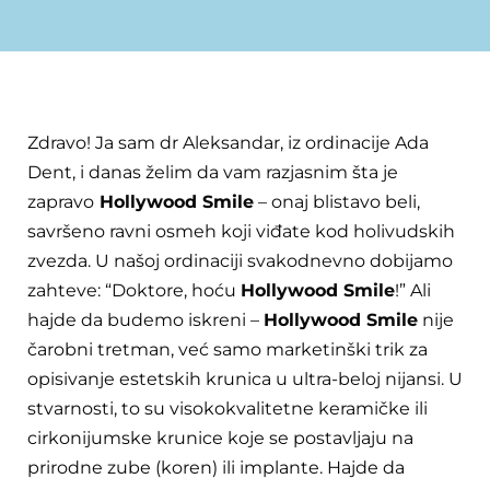
Zdravo! Ja sam dr Aleksandar, iz ordinacije Ada
Dent, i danas želim da vam razjasnim šta je
zapravo
Hollywood Smile
– onaj blistavo beli,
savršeno ravni osmeh koji viđate kod holivudskih
zvezda. U našoj ordinaciji svakodnevno dobijamo
zahteve: “Doktore, hoću
Hollywood Smile
!” Ali
hajde da budemo iskreni –
Hollywood Smile
nije
čarobni tretman, već samo marketinški trik za
opisivanje estetskih krunica u ultra-beloj nijansi. U
stvarnosti, to su visokokvalitetne keramičke ili
cirkonijumske krunice koje se postavljaju na
prirodne zube (koren) ili implante. Hajde da