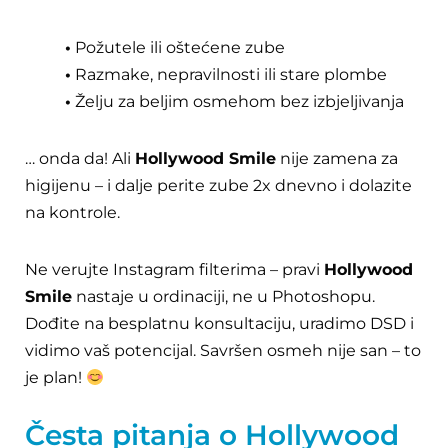
•
Požutele ili oštećene zube
•
Razmake, nepravilnosti ili stare plombe
•
Želju za beljim osmehom bez izbjeljivanja
… onda da! Ali
Hollywood Smile
nije zamena za
higijenu – i dalje perite zube 2x dnevno i dolazite
na kontrole.
Ne verujte Instagram filterima – pravi
Hollywood
Smile
nastaje u ordinaciji, ne u Photoshopu.
Dođite na besplatnu konsultaciju, uradimo DSD i
vidimo vaš potencijal. Savršen osmeh nije san – to
je plan!
Česta pitanja o Hollywood