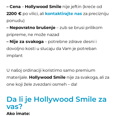
–
Cena
–
Hollywood Smile
nije jeftin (kreće od
2200 €
po vilici, ali
kontaktirajte nas
za precizniju
ponudu)
–
Nepovratno brušenje
– zub se brusi prilikom
pripreme, ne može nazad
–
Nije za svakoga
– potrebne zdrave desni i
dovoljno kosti u slucaju da Vam je potreban
implant
U našoj ordinaciji koristimo samo premium
materijale.
Hollywood Smile
nije za svakoga, ali za
one koji žele zvezdani osmeh – da!
Da li je Hollywood Smile za
vas?
Ako imate: