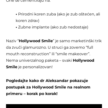
One se cementiraju na:
•
Prirodni koren zuba (ako je zub oštećen, ali
koren zdrav)
•
Zubne implante (ako zub nedostaje)
Naziv “
Hollywood Smile
” je samo marketinški trik
da zvuči glamurozno. U struci ga zovemo “full
mouth reconstruction” ili “smile makeover”.
Nema univerzalnog paketa – svaki
Hollywood
Smile
je personalizovan!
Pogledajte kako dr Aleksandar pokazuje
postupak za Hollywood Smile na realnom
primeru – korak po korak!