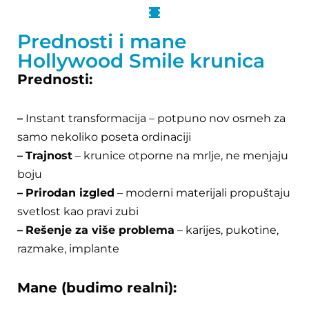
Prednosti i mane
Hollywood Smile krunica
Prednosti:
–
Instant transformacija
– potpuno nov osmeh za
samo nekoliko poseta ordinaciji
–
Trajnost
– krunice otporne na mrlje, ne menjaju
boju
–
Prirodan izgled
– moderni materijali propuštaju
svetlost kao pravi zubi
–
Rešenje za više problema
– karijes, pukotine,
razmake, implante
Mane (budimo realni):