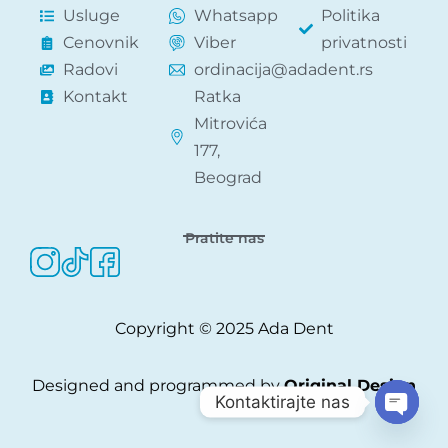
Usluge
Whatsapp
Politika
Cenovnik
Viber
privatnosti
Radovi
ordinacija@adadent.rs
Kontakt
Ratka
Mitrovića
177,
Beograd
Pratite nas
Copyright © 2025 Ada Dent
Designed and programmed by
Original Design
Kontaktirajte nas
Open c