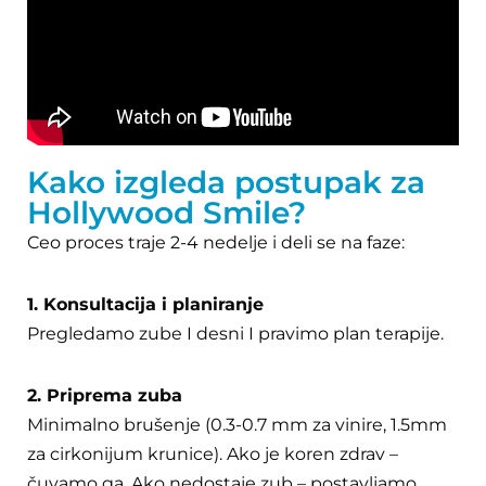
Kako izgleda postupak za
Hollywood Smile?
Ceo proces traje 2-4 nedelje i deli se na faze:
1. Konsultacija i planiranje
Pregledamo zube I desni I pravimo plan terapije.
2. Priprema zuba
Minimalno brušenje (0.3-0.7 mm za vinire, 1.5mm
za cirkonijum krunice). Ako je koren zdrav –
čuvamo ga. Ako nedostaje zub – postavljamo