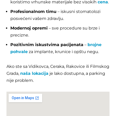
koristimo vrhunske materijale bez visokih
cena
.
Profesionalnom timu
– iskusni stomatolozi
posvećeni vašem zdravlju.
Modernoj opremi
– sve procedure su brze i
precizne.
Pozitivnim iskustvima pacijenata
–
brojne
pohvale
za implante, krunice i opštu negu.
Ako ste sa Vidikovca, Ceraka, Rakovice ili Filmskog
Grada,
naša lokacija
je lako dostupna, a parking
nije problem.