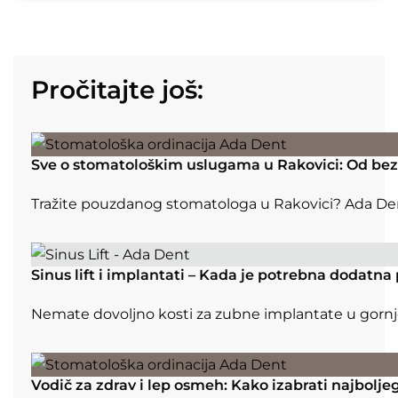
Pročitajte još:
Sve o stomatološkim uslugama u Rakovici: Od be
Tražite pouzdanog stomatologa u Rakovici? Ada De
Sinus lift i implantati – Kada je potrebna dodatn
Nemate dovoljno kosti za zubne implantate u gornjoj v
Vodič za zdrav i lep osmeh: Kako izabrati najbolj