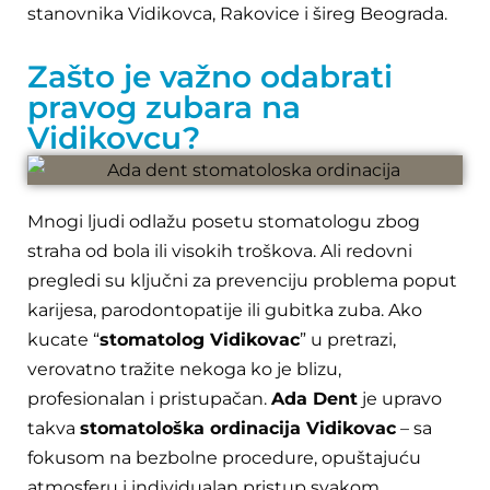
stanovnika Vidikovca, Rakovice i šireg Beograda.
Zašto je važno odabrati
pravog zubara na
Vidikovcu?
Mnogi ljudi odlažu posetu stomatologu zbog
straha od bola ili visokih troškova. Ali redovni
pregledi su ključni za prevenciju problema poput
karijesa, parodontopatije ili gubitka zuba. Ako
kucate “
stomatolog Vidikovac
” u pretrazi,
verovatno tražite nekoga ko je blizu,
profesionalan i pristupačan.
Ada Dent
je upravo
takva
stomatološka ordinacija Vidikovac
– sa
fokusom na bezbolne procedure, opuštajuću
atmosferu i individualan pristup svakom