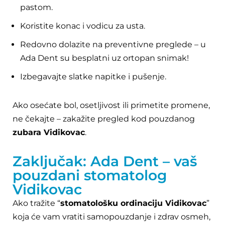
pastom.
Koristite konac i vodicu za usta.
Redovno dolazite na preventivne preglede – u
Ada Dent su besplatni uz ortopan snimak!
Izbegavajte slatke napitke i pušenje.
Ako osećate bol, osetljivost ili primetite promene,
ne čekajte – zakažite pregled kod pouzdanog
zubara Vidikovac
.
Zaključak: Ada Dent – vaš
pouzdani stomatolog
Vidikovac
Ako tražite “
stomatološku ordinaciju Vidikovac
”
koja će vam vratiti samopouzdanje i zdrav osmeh,