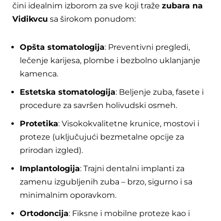
čini idealnim izborom za sve koji traže
zubara na
Vidikvcu
sa širokom ponudom:
Opšta stomatologija
: Preventivni pregledi,
lečenje karijesa, plombe i bezbolno uklanjanje
kamenca.
Estetska stomatologija
: Beljenje zuba, fasete i
procedure za savršen holivudski osmeh.
Protetika
: Visokokvalitetne krunice, mostovi i
proteze (uključujući bezmetalne opcije za
prirodan izgled).
Implantologija
: Trajni dentalni implanti za
zamenu izgubljenih zuba – brzo, sigurno i sa
minimalnim oporavkom.
Ortodoncija
: Fiksne i mobilne proteze kao i