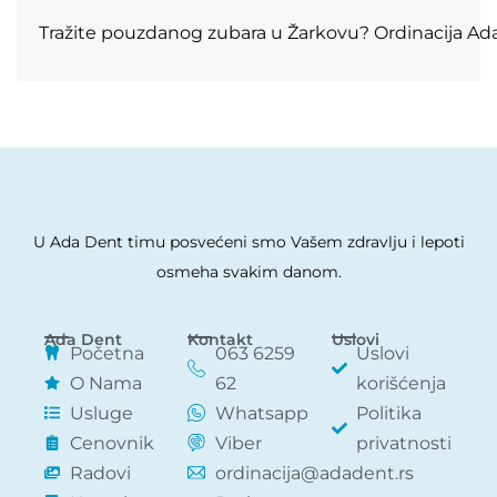
Tražite pouzdanog zubara u Žarkovu? Ordinacija Ada
U Ada Dent timu posvećeni smo Vašem zdravlju i lepoti
osmeha svakim danom.
Ada Dent
Kontakt
Uslovi
Početna
063 6259
Uslovi
O Nama
62
korišćenja
Usluge
Whatsapp
Politika
Cenovnik
Viber
privatnosti
Radovi
ordinacija@adadent.rs