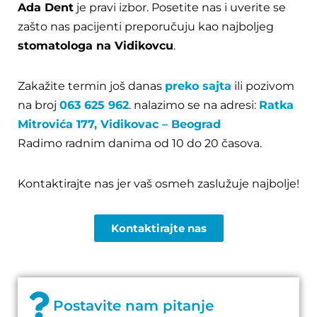
Ada Dent
je pravi izbor. Posetite nas i uverite se
zašto nas pacijenti preporučuju kao najboljeg
stomatologa na Vidikovcu
.
Zakažite termin još danas
preko sajta
ili pozivom
na broj
063 625 962
. nalazimo se na adresi:
Ratka
Mitrovića 177, Vidikovac – Beograd
Radimo radnim danima od 10 do 20 časova.
Kontaktirajte nas jer vaš osmeh zaslužuje najbolje!
Kontaktirajte nas
Postavite nam pitanje