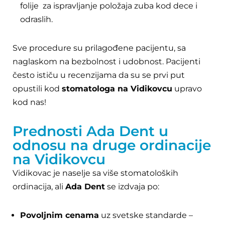
folije za ispravljanje položaja zuba kod dece i
odraslih.
Sve procedure su prilagođene pacijentu, sa
naglaskom na bezbolnost i udobnost. Pacijenti
često ističu u recenzijama da su se prvi put
opustili kod
stomatologa na Vidikovcu
upravo
kod nas!
Prednosti Ada Dent u
odnosu na druge ordinacije
na Vidikovcu
Vidikovac je naselje sa više stomatoloških
ordinacija, ali
Ada Dent
se izdvaja po:
Povoljnim cenama
uz svetske standarde –