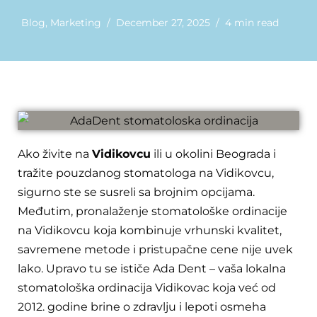
Blog
,
Marketing
December 27, 2025
4 min read
Ako živite na
Vidikovcu
ili u okolini Beograda i
tražite pouzdanog stomatologa na Vidikovcu,
sigurno ste se susreli sa brojnim opcijama.
Međutim, pronalaženje stomatološke ordinacije
na Vidikovcu koja kombinuje vrhunski kvalitet,
savremene metode i pristupačne cene nije uvek
lako. Upravo tu se ističe Ada Dent – vaša lokalna
stomatološka ordinacija Vidikovac koja već od
2012. godine brine o zdravlju i lepoti osmeha