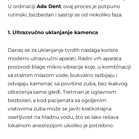
U ordinaciji
Ada Dent
, ovaj proces je potpuno
rutinski, bezbedan i sastoji se od nekoliko faza:
1. Ultrazvučno uklanjanje kamenca
Danas se za uklanjanje tvrdih naslaga koriste
moderni ultrazvučni aparati. Radni vrh aparata
proizvodi blage mikro-vibracije koje, u kombinaciji
sa stalnim mlazom vode, bukvalno razbijaju i
odvajaju kamenac sa površine zuba, bez ikakvog
oštećenja same gleđi. Tretman je uglavnom
bezbolan, a kod pacijenata sa ogoljenim
vratovima zuba može se javiti kratkotrajna
osetljivost na hladnu vodu, što se lako rešava
lokalnom anestezijom ukoliko je potrebno.