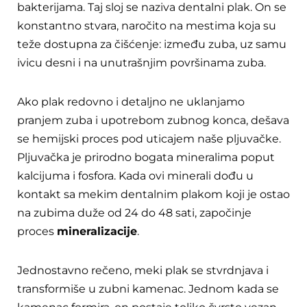
bakterijama. Taj sloj se naziva dentalni plak. On se
konstantno stvara, naročito na mestima koja su
teže dostupna za čišćenje: između zuba, uz samu
ivicu desni i na unutrašnjim površinama zuba.
Ako plak redovno i detaljno ne uklanjamo
pranjem zuba i upotrebom zubnog konca, dešava
se hemijski proces pod uticajem naše pljuvačke.
Pljuvačka je prirodno bogata mineralima poput
kalcijuma i fosfora. Kada ovi minerali dođu u
kontakt sa mekim dentalnim plakom koji je ostao
na zubima duže od 24 do 48 sati, započinje
proces
mineralizacije
.
Jednostavno rečeno, meki plak se stvrdnjava i
transformiše u zubni kamenac. Jednom kada se