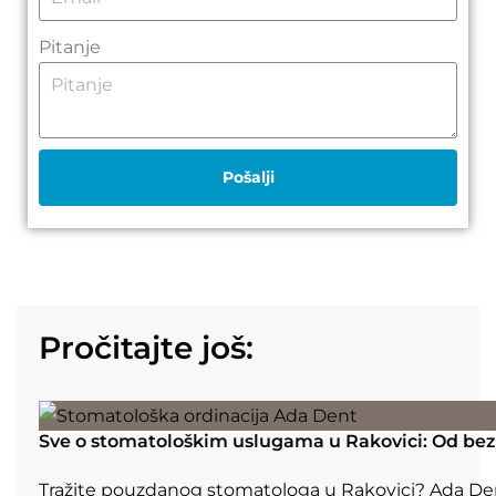
Pitanje
Pošalji
Pročitajte još:
Sve o stomatološkim uslugama u Rakovici: Od be
Tražite pouzdanog stomatologa u Rakovici? Ada De