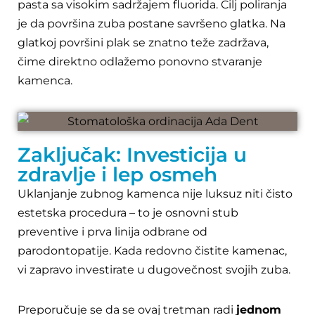
pasta sa visokim sadržajem fluorida. Cilj poliranja
je da površina zuba postane savršeno glatka. Na
glatkoj površini plak se znatno teže zadržava,
čime direktno odlažemo ponovno stvaranje
kamenca.
Zaključak: Investicija u
zdravlje i lep osmeh
Uklanjanje zubnog kamenca nije luksuz niti čisto
estetska procedura – to je osnovni stub
preventive i prva linija odbrane od
parodontopatije. Kada redovno čistite kamenac,
vi zapravo investirate u dugovečnost svojih zuba.
Preporučuje se da se ovaj tretman radi
jednom