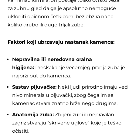
kamenac formira, on postaje toliko čvrsto vezan
za zubnu gleđ da ga je apsolutno nemoguće
ukloniti običnom četkicom, bez obzira na to
koliko grubo ili dugo trljali zube.
Faktori koji ubrzavaju nastanak kamenca:
Nepravilna ili neredovna oralna
higijena:
Preskakanje večernjeg pranja zuba je
najbrži put do kamenca.
Sastav pljuvačke:
Neki ljudi prirodno imaju veći
nivo minerala u pljuvački, zbog čega im se
kamenac stvara znatno brže nego drugima.
Anatomija zuba:
Zbijeni zubi ili nepravilan
zagriz stvaraju “skrivene uglove” koje je teško
očistiti.