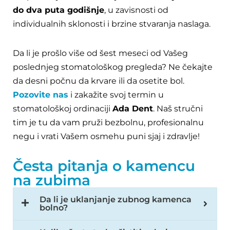
do dva puta godišnje
, u zavisnosti od
individualnih sklonosti i brzine stvaranja naslaga.
Da li je prošlo više od šest meseci od Vašeg
poslednjeg stomatološkog pregleda? Ne čekajte
da desni počnu da krvare ili da osetite bol.
Pozovite nas
i zakažite svoj termin u
stomatološkoj ordinaciji
Ada Dent
. Naš stručni
tim je tu da vam pruži bezbolnu, profesionalnu
negu i vrati Vašem osmehu puni sjaj i zdravlje!
Česta pitanja o kamencu
na zubima
Da li je uklanjanje zubnog kamenca
bolno?