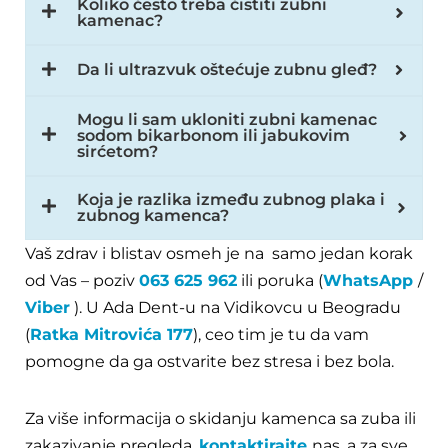
Koliko često treba čistiti zubni
kamenac?
Da li ultrazvuk oštećuje zubnu gleđ?
Mogu li sam ukloniti zubni kamenac
sodom bikarbonom ili jabukovim
sirćetom?
Koja je razlika između zubnog plaka i
zubnog kamenca?
Vaš zdrav i blistav osmeh je na samo jedan korak
od Vas – poziv
063 625 962
ili poruka (
WhatsApp
/
Viber
). U Ada Dent-u na Vidikovcu u Beogradu
(
Ratka Mitrovića 177
), ceo tim je tu da vam
pomogne da ga ostvarite bez stresa i bez bola.
Za više informacija o skidanju kamenca sa zuba ili
zakazivanje pregleda,
kontaktirajte
nas, a za sve