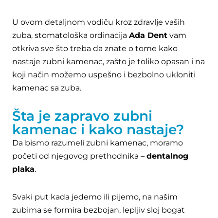
U ovom detaljnom vodiču kroz zdravlje vaših
zuba, stomatološka ordinacija
Ada Dent
vam
otkriva sve što treba da znate o tome kako
nastaje zubni kamenac, zašto je toliko opasan i na
koji način možemo uspešno i bezbolno ukloniti
kamenac sa zuba.
Šta je zapravo zubni
kamenac i kako nastaje?
Da bismo razumeli zubni kamenac, moramo
početi od njegovog prethodnika –
dentalnog
plaka
.
Svaki put kada jedemo ili pijemo, na našim
zubima se formira bezbojan, lepljiv sloj bogat