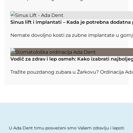
Sinus lift i implantati – Kada je potrebna dodatn
Nemate dovoljno kosti za zubne implantate u gornjoj v
Vodič za zdrav i lep osmeh: Kako izabrati najbolj
Tražite pouzdanog zubara u Žarkovu? Ordinacija Ada
U Ada Dent timu posvećeni smo Vašem zdravlju i lepoti