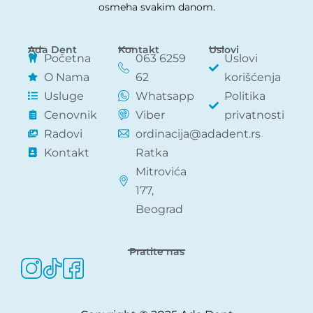
osmeha svakim danom.
Ada Dent
Kontakt
Uslovi
Početna
063 6259
Uslovi
O Nama
62
korišćenja
Usluge
Whatsapp
Politika
Cenovnik
Viber
privatnosti
Radovi
ordinacija@adadent.rs
Kontakt
Ratka
Mitrovića
177,
Beograd
Pratite nas