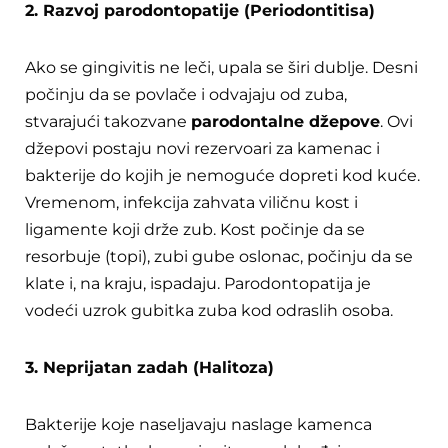
2. Razvoj parodontopatije (Periodontitisa)
Ako se gingivitis ne leči, upala se širi dublje. Desni
počinju da se povlače i odvajaju od zuba,
stvarajući takozvane
parodontalne džepove
. Ovi
džepovi postaju novi rezervoari za kamenac i
bakterije do kojih je nemoguće dopreti kod kuće.
Vremenom, infekcija zahvata viličnu kost i
ligamente koji drže zub. Kost počinje da se
resorbuje (topi), zubi gube oslonac, počinju da se
klate i, na kraju, ispadaju. Parodontopatija je
vodeći uzrok gubitka zuba kod odraslih osoba.
3. Neprijatan zadah (Halitoza)
Bakterije koje naseljavaju naslage kamenca