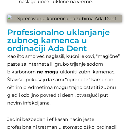
naslage uoče i uklone na vreme.
Profesionalno uklanjanje
zubnog kamenca u
ordinaciji Ada Dent
Kao što smo već naglasili, kućni lekovi, “magične”
paste sa interneta ili grubo trljanje sodom
bikarbonom
ne mogu
ukloniti zubni kamenac.
Štaviše, pokušaji da sami “ogrebete” kamenac
oštrim predmetima mogu trajno oštetiti zubnu
gleđ i ozbiljno povrediti desni, otvarajući put
novim infekcijama.
Jedini bezbedan i efikasan način jeste
profesionalni tretman u stomatološkoj ordinaciji.