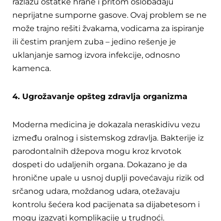
razlažu ostatke hrane i pritom oslobađaju
neprijatne sumporne gasove. Ovaj problem se ne
može trajno rešiti žvakama, vodicama za ispiranje
ili čestim pranjem zuba – jedino rešenje je
uklanjanje samog izvora infekcije, odnosno
kamenca.
4. Ugrožavanje opšteg zdravlja organizma
Moderna medicina je dokazala neraskidivu vezu
između oralnog i sistemskog zdravlja. Bakterije iz
parodontalnih džepova mogu kroz krvotok
dospeti do udaljenih organa. Dokazano je da
hronične upale u usnoj duplji povećavaju rizik od
srčanog udara, moždanog udara, otežavaju
kontrolu šećera kod pacijenata sa dijabetesom i
mogu izazvati komplikacije u trudnoći.