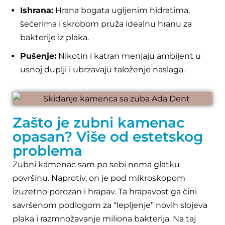
Ishrana:
Hrana bogata ugljenim hidratima,
šećerima i skrobom pruža idealnu hranu za
bakterije iz plaka.
Pušenje:
Nikotin i katran menjaju ambijent u
usnoj duplji i ubrzavaju taloženje naslaga.
Zašto je zubni kamenac
opasan? Više od estetskog
problema
Zubni kamenac sam po sebi nema glatku
površinu. Naprotiv, on je pod mikroskopom
izuzetno porozan i hrapav. Ta hrapavost ga čini
savršenom podlogom za “lepljenje” novih slojeva
plaka i razmnožavanje miliona bakterija. Na taj