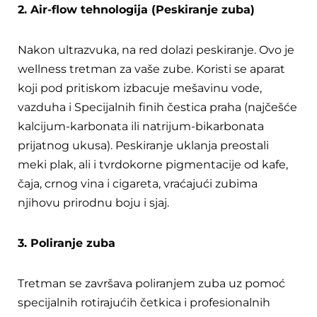
2. Air-flow tehnologija (Peskiranje zuba)
Nakon ultrazvuka, na red dolazi peskiranje. Ovo je
wellness tretman za vaše zube. Koristi se aparat
koji pod pritiskom izbacuje mešavinu vode,
vazduha i Specijalnih finih čestica praha (najčešće
kalcijum-karbonata ili natrijum-bikarbonata
prijatnog ukusa). Peskiranje uklanja preostali
meki plak, ali i tvrdokorne pigmentacije od kafe,
čaja, crnog vina i cigareta, vraćajući zubima
njihovu prirodnu boju i sjaj.
3. Poliranje zuba
Tretman se završava poliranjem zuba uz pomoć
specijalnih rotirajućih četkica i profesionalnih