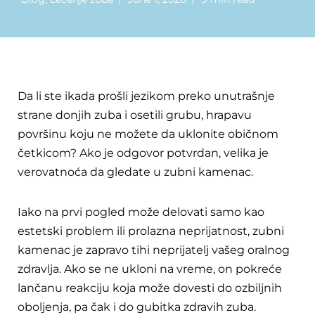
Da li ste ikada prošli jezikom preko unutrašnje
strane donjih zuba i osetili grubu, hrapavu
površinu koju ne možete da uklonite običnom
četkicom? Ako je odgovor potvrdan, velika je
verovatnoća da gledate u zubni kamenac.
Iako na prvi pogled može delovati samo kao
estetski problem ili prolazna neprijatnost, zubni
kamenac je zapravo tihi neprijatelj vašeg oralnog
zdravlja. Ako se ne ukloni na vreme, on pokreće
lančanu reakciju koja može dovesti do ozbiljnih
oboljenja, pa čak i do gubitka zdravih zuba.