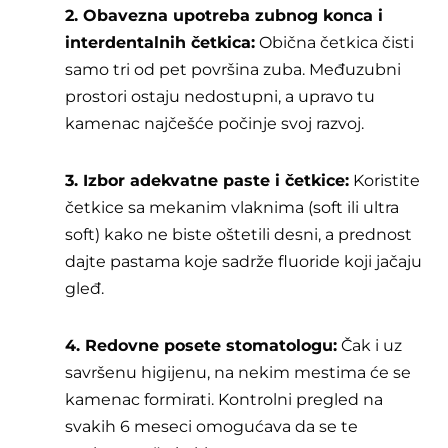
2. Obavezna upotreba zubnog konca i
interdentalnih četkica:
Obična četkica čisti
samo tri od pet površina zuba. Međuzubni
prostori ostaju nedostupni, a upravo tu
kamenac najčešće počinje svoj razvoj.
3. Izbor adekvatne paste i četkice:
Koristite
četkice sa mekanim vlaknima (soft ili ultra
soft) kako ne biste oštetili desni, a prednost
dajte pastama koje sadrže fluoride koji jačaju
gleđ.
4. Redovne posete stomatologu:
Čak i uz
savršenu higijenu, na nekim mestima će se
kamenac formirati. Kontrolni pregled na
svakih 6 meseci omogućava da se te