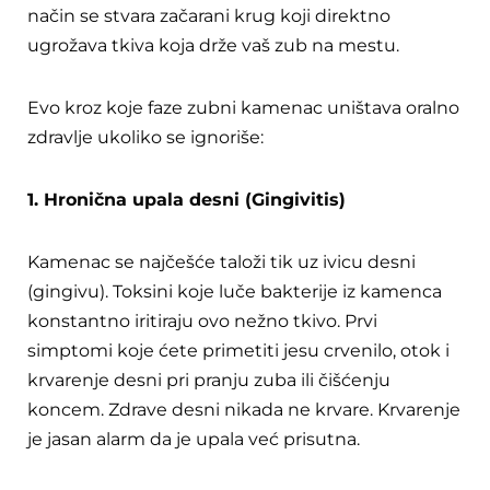
način se stvara začarani krug koji direktno
ugrožava tkiva koja drže vaš zub na mestu.
Evo kroz koje faze zubni kamenac uništava oralno
zdravlje ukoliko se ignoriše:
1. Hronična upala desni (Gingivitis)
Kamenac se najčešće taloži tik uz ivicu desni
(gingivu). Toksini koje luče bakterije iz kamenca
konstantno iritiraju ovo nežno tkivo. Prvi
simptomi koje ćete primetiti jesu crvenilo, otok i
krvarenje desni pri pranju zuba ili čišćenju
koncem. Zdrave desni nikada ne krvare. Krvarenje
je jasan alarm da je upala već prisutna.