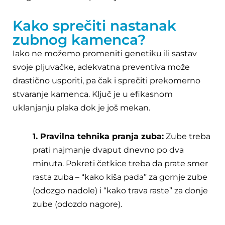
Kako sprečiti nastanak
zubnog kamenca?
Iako ne možemo promeniti genetiku ili sastav
svoje pljuvačke, adekvatna preventiva može
drastično usporiti, pa čak i sprečiti prekomerno
stvaranje kamenca. Ključ je u efikasnom
uklanjanju plaka dok je još mekan.
1. Pravilna tehnika pranja zuba:
Zube treba
prati najmanje dvaput dnevno po dva
minuta. Pokreti četkice treba da prate smer
rasta zuba – “kako kiša pada” za gornje zube
(odozgo nadole) i “kako trava raste” za donje
zube (odozdo nagore).